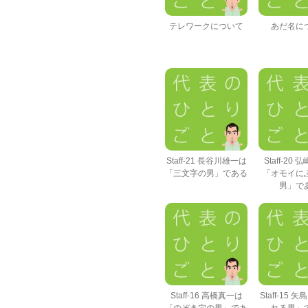
テレワークについて
あだ名に
Staff-21 長谷川雄一は
Staff-20
「三文字の男」である
「オモイに
男」で
Staff-16 高橋真一は
Staff-15 