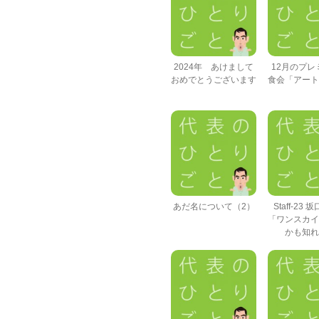
2024年 あけまして
12月のプレ
おめでとうございます
食会「アート
あだ名について（2）
Staff-23
「ワンスカイ
かも知れ