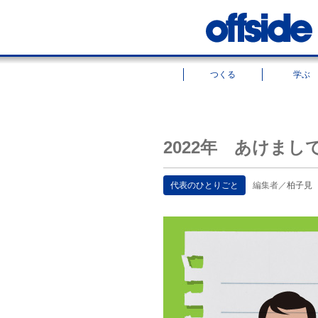
つくる
学ぶ
2022年 あけま
代表のひとりごと
編集者／
柏子見