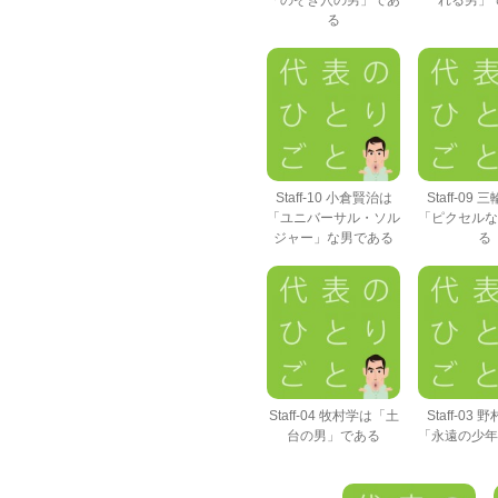
「のぞき穴の男」であ
れる男」
る
Staff-10 小倉賢治は
Staff-09
「ユニバーサル・ソル
「ピクセルな
ジャー」な男である
る
Staff-04 牧村学は「土
Staff-03
台の男」である
「永遠の少年