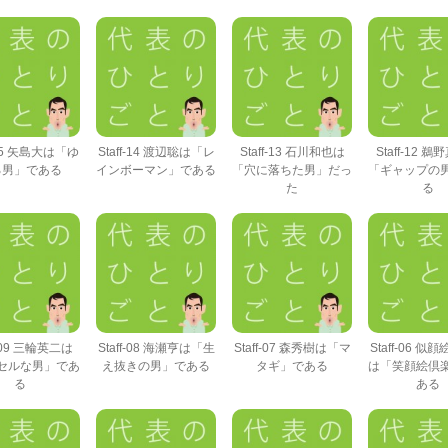
f-15 矢島大は「ゆ
Staff-14 渡辺聡は「レ
Staff-13 石川和也は
Staff-12 
る男」である
インボーマン」である
「穴に落ちた男」だっ
「ギャップの
た
る
f-09 三輪英二は
Staff-08 海瀬亨は「生
Staff-07 森秀樹は「マ
Staff-06 似
セルな男」であ
え抜きの男」である
タギ」である
は「笑顔絵倶
る
ある