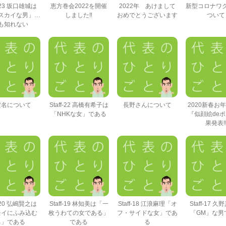
f-23 坂口雄城は
恵方巻会2022を開催
2022年 あけまして
新型コロナワ
スカイな男」…
しました‼
おめでとうございます
ついて
も知れない
だ名について
Staff-22 高橋有希子は
長野さんについて
2020新春お
「NHKな女」である
『似顔絵de
果発表!
f-20 弘嶋賢之は
Staff-19 林知美は「一
Staff-18 江浪麻理「オ
Staff-17 
モイにふみ込む
枚うわての女である」
フ・サイドな女」であ
「GM」な男
男」である
である
る