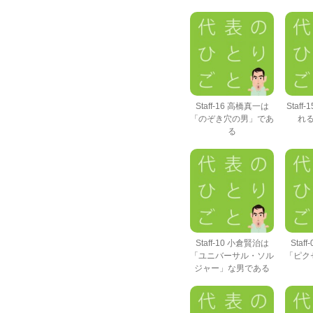
Staff-16 高橋真一は
Staf
「のぞき穴の男」であ
れ
る
Staff-10 小倉賢治は
Staf
「ユニバーサル・ソル
「ピク
ジャー」な男である