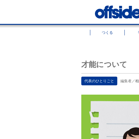
つくる
才能について
代表のひとりごと
編集者／
柏