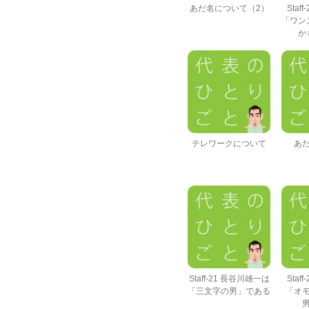
あだ名について（2）
Staf
「ワン
か
テレワークについて
あ
Staff-21 長谷川雄一は
Staf
「三文字の男」である
「オ