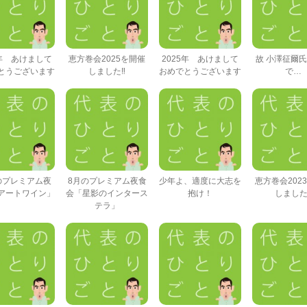
6年 あけまして
恵方巻会2025を開催
2025年 あけまして
故 小澤征爾
とうございます
しました‼
おめでとうございます
で…
のプレミアム夜
8月のプレミアム夜食
少年よ、適度に大志を
恵方巻会202
アートワイン」
会「星影のインタース
抱け！
しました
テラ」