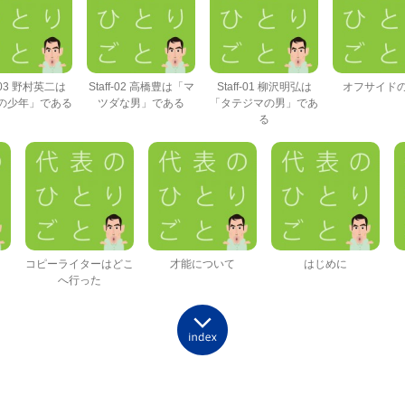
f-03 野村英二は
Staff-02 高橋豊は「マ
Staff-01 柳沢明弘は
オフサイドの
の少年」である
ツダな男」である
「タテジマの男」であ
る
コピーライターはどこ
才能について
はじめに
へ行った