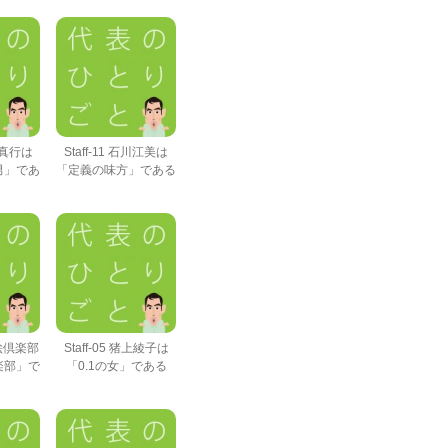
鵜野真行は
Staff-11 石川江美は
男」であ
「定義の味方」である
顔絵倶楽部
Staff-05 猪上綾子は
楽部」で
「0.1の女」である