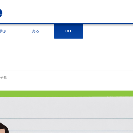
学ぶ
売る
OFF
子見