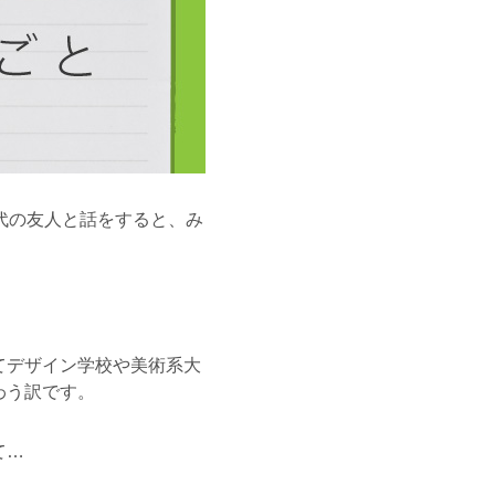
代の友人と話をすると、み
てデザイン学校や美術系大
わう訳です。
て…