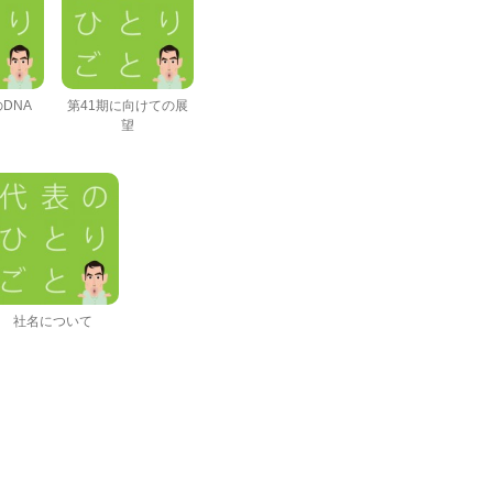
DNA
第41期に向けての展
望
社名について