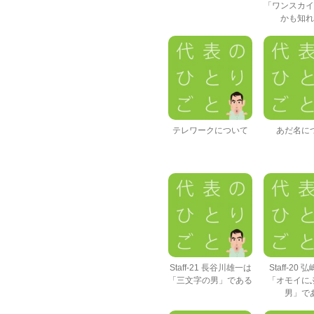
「ワンスカイ
かも知れ
テレワークについて
あだ名に
Staff-21 長谷川雄一は
Staff-20
「三文字の男」である
「オモイに
男」で