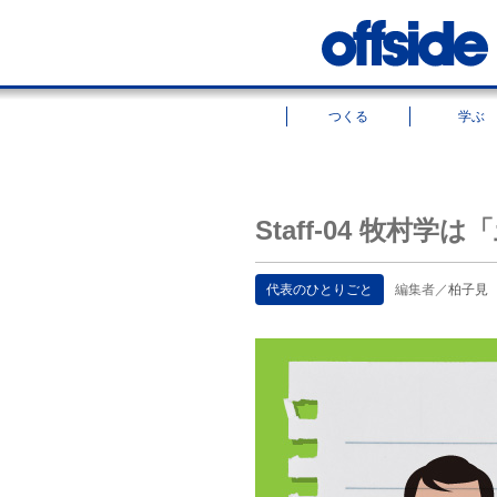
つくる
学ぶ
Staff-04 牧村
代表のひとりごと
編集者／
柏子見