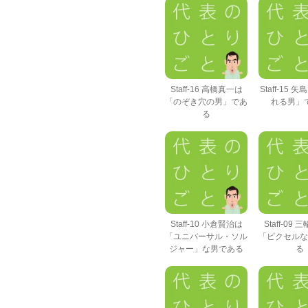
Staff-16 高橋真一は
Staff-15 
「のぞき穴の男」であ
れる男」
る
Staff-10 小倉賢治は
Staff-09
「ユニバーサル・ソル
「ピクセルな
ジャー」な男である
る