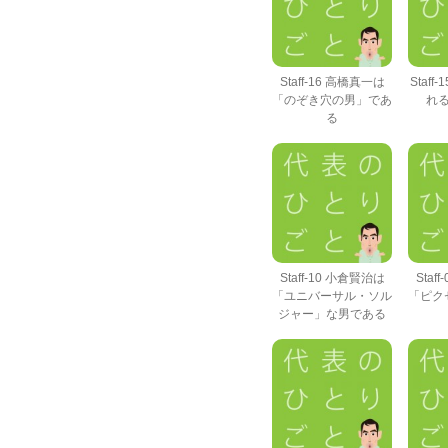
Staff-16 高橋真一は
Staf
「のぞき穴の男」であ
れ
る
Staff-10 小倉賢治は
Staf
「ユニバーサル・ソル
「ピク
ジャー」な男である