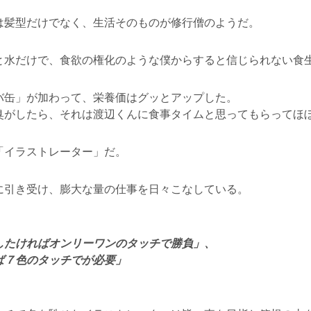
は髪型だけでなく、生活そのものが修行僧のようだ。
と水だけで、食欲の権化のような僕からすると信じられない食
バ缶」が加わって、栄養価はグッとアップした。
臭がしたら、それは渡辺くんに食事タイムと思ってもらってほ
「イラストレーター」だ。
に引き受け、膨大な量の仕事を日々こなしている。
したければオンリーワンのタッチで勝負」、
ば７色のタッチでが必要」