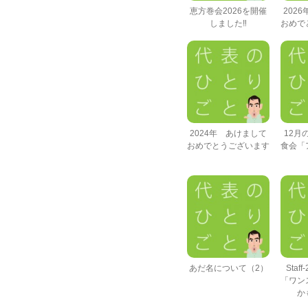
恵方巻会2026を開催
202
しました‼
おめで
2024年 あけまして
12月
おめでとうございます
食会「
あだ名について（2）
Staf
「ワン
か