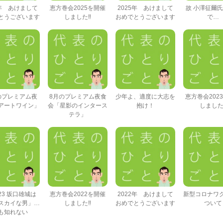
6年 あけまして
恵方巻会2025を開催
2025年 あけまして
故 小澤征爾
とうございます
しました‼
おめでとうございます
で…
のプレミアム夜
8月のプレミアム夜食
少年よ、適度に大志を
恵方巻会202
アートワイン」
会「星影のインタース
抱け！
しました
テラ」
f-23 坂口雄城は
恵方巻会2022を開催
2022年 あけまして
新型コロナワ
スカイな男」…
しました‼
おめでとうございます
ついて
も知れない