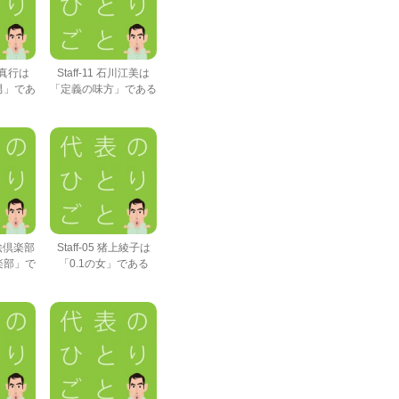
鵜野真行は
Staff-11 石川江美は
男」であ
「定義の味方」である
顔絵倶楽部
Staff-05 猪上綾子は
楽部」で
「0.1の女」である