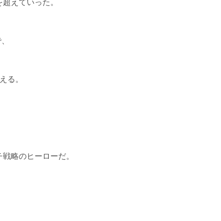
を超えていった。
で、
える。
チ戦略のヒーローだ。