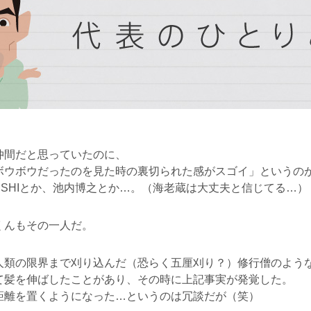
仲間だと思っていたのに、
ボウボウだったのを見た時の裏切られた感がスゴイ」というの
USHIとか、池内博之とか…。（海老蔵は大丈夫と信じてる…）
くんもその一人だ。
人類の限界まで刈り込んだ（恐らく五厘刈り？）修行僧のよう
て髪を伸ばしたことがあり、その時に上記事実が発覚した。
距離を置くようになった…というのは冗談だが（笑）