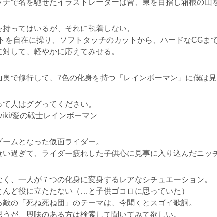
ッチで名を馳せたイラストレーターは皆、東を目指し箱根の山
を持ってはいるが、それに執着しない。
フトを自在に操り、ソフトタッチのカットから、ハードなCGま
に対して、軽やかに応えてみせる。
山奥で修行して、7色の化身を持つ「レインボーマン」に僕は見
って人はググってください。
ia.org/wiki/愛の戦士レインボーマン
ブームとなった仮面ライダー。
食い過ぎて、ライダー疲れした子供心に見事に入り込んだニッ
なく、一人が７つの化身に変身するレアなシチュエーション。
とんど役に立たたない（…と子供ゴコロに思っていた）
る敵の「死ね死ね団」のテーマは、今聞くとスゴイ歌詞。
思うが、興味のある方は検索して聞いてみて欲しい。