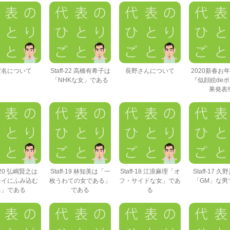
だ名について
Staff-22 高橋有希子は
長野さんについて
2020新春お
「NHKな女」である
『似顔絵de
果発表!
f-20 弘嶋賢之は
Staff-19 林知美は「一
Staff-18 江浪麻理「オ
Staff-17 
モイにふみ込む
枚うわての女である」
フ・サイドな女」であ
「GM」な男
男」である
である
る