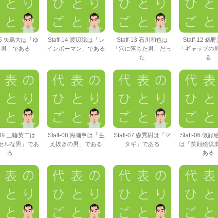
f-15 矢島大は「ゆ
Staff-14 渡辺聡は「レ
Staff-13 石川和也は
Staff-12 
る男」である
インボーマン」である
「穴に落ちた男」だっ
「ギャップの
た
る
f-09 三輪英二は
Staff-08 海瀬亨は「生
Staff-07 森秀樹は「マ
Staff-06 似
セルな男」であ
え抜きの男」である
タギ」である
は「笑顔絵倶
る
ある