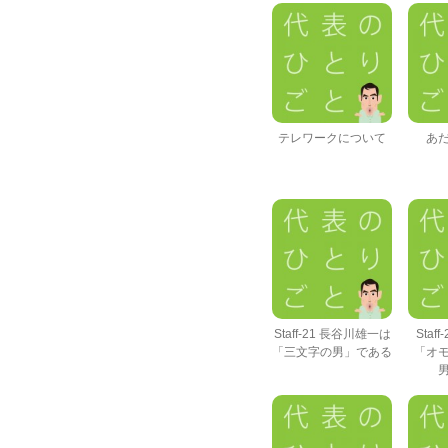
テレワークについて
あ
Staff-21 長谷川雄一は
Staf
「三文字の男」である
「オ