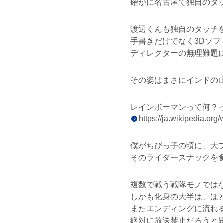
確かに名古屋で独自のタ
渡辺くんも独自のタッチ
手書きだけでなく3Dソ
ディレクターの無理難題
その姿はまさにインドの
レインボーマンって何？
https://ja.wikiped
僕がちびっ子の頃に、大
そのライダースナックを
複数で戦う戦隊モノでは
しかも化身の大半は、ほ
またエンディングに流れ
絶対に放送禁止だろうと