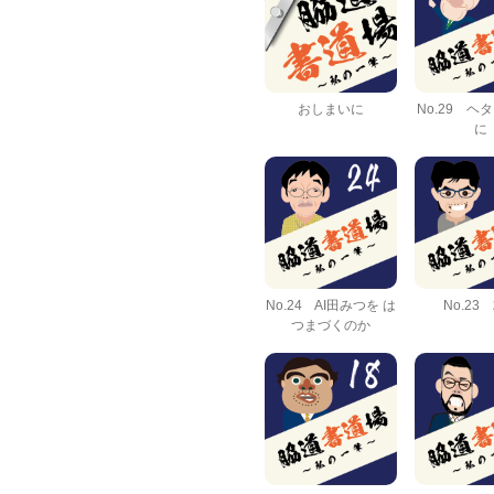
おしまいに
No.29 ヘ
に
No.24 AI田みつを は
No.23
つまづくのか