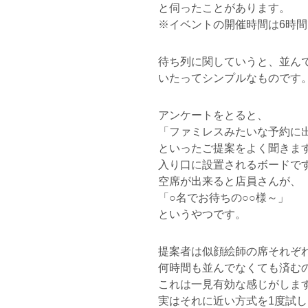
と伺ったことがあります。
※イベントの開催時間は6時間で
待ち列に関していうと、並ん
いたってシンプルなものです
アンケートをとると、
「ファミレスみたいな予約に
といったご提案をよく聞きま
入り口に設置されるボードで
空席が出来ると店員さんが、
「○名でお待ちの○○様～」
というやつです。
提案者は似顔絵師の席それぞ
何時間も並んでなくても済む
これは一見有効な感じがしま
実はそれに近い方式を1度試