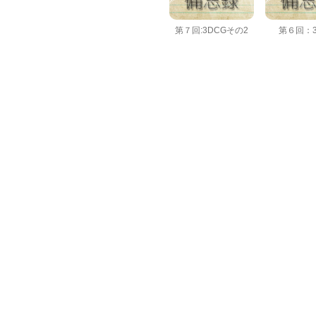
第７回:3DCGその2
第６回：3