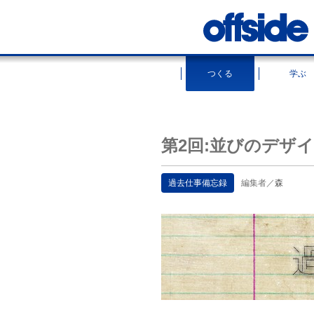
つくる
学ぶ
第2回:並びのデザ
過去仕事備忘録
編集者／
森