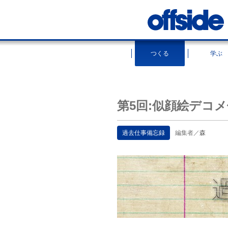
つくる
学ぶ
第5回:似顔絵デコメ
過去仕事備忘録
編集者／
森