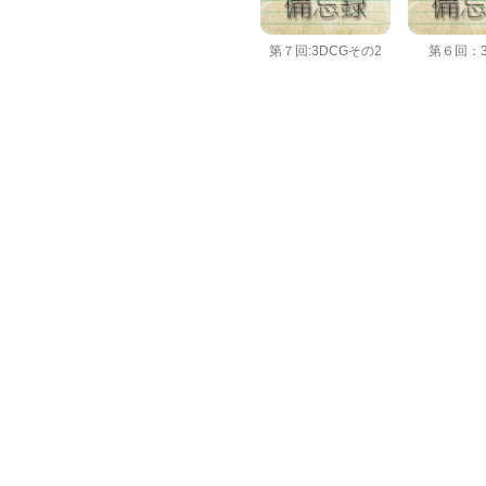
第７回:3DCGその2
第６回：3