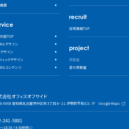
概要
recruit
rvice
採用情報TOP
内容TOP
タルデザイン
project
bデザイン
フィックデザイン
実験室
タルコンテンツ
昔の実験室
式会社オフィスオフサイド
0-0008
愛知県名古屋市中区栄３丁目８−２１
伊勢町平和ビル 7F
Google Maps
2-241-5881
0〜18:30 （土日祝除く）