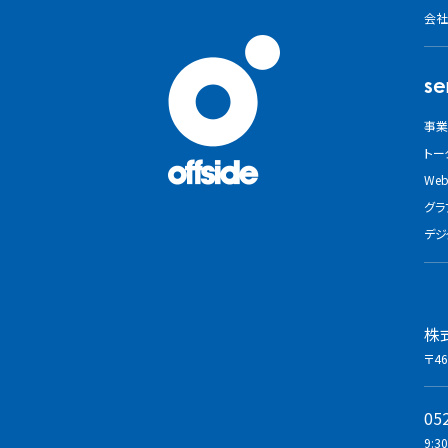
会社
se
事業
トー
We
グラ
デジ
株
〒46
05
9:3