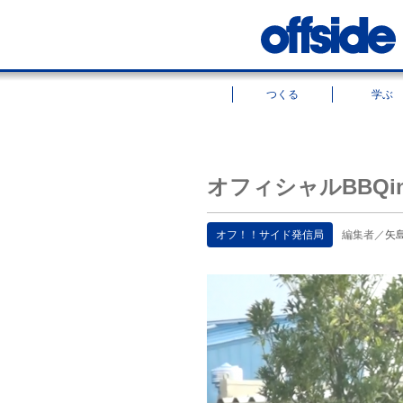
つくる
学ぶ
オフィシャルBBQi
オフ！！サイド発信局
編集者／
矢