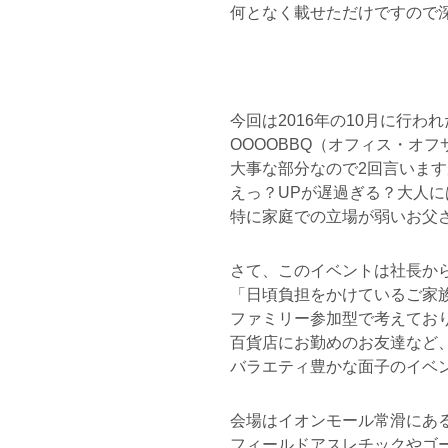
何となく載せただけですので
今回は2016年の10月に行われ
OOOOBBQ（オフィス・オ
大事な部分なので2回言います
えっ？UPが遅過ぎる？大人
特に家庭での立場が弱いお父
さて、このイベントは社長か
「日頃負担をかけているご家
ファミリー参加型で考えてお
百貨店にお勤めのお友達など
バラエティ豊かな面子のイベ
会場はイオンモール常滑にあ
フィールドアスレチックやゴー