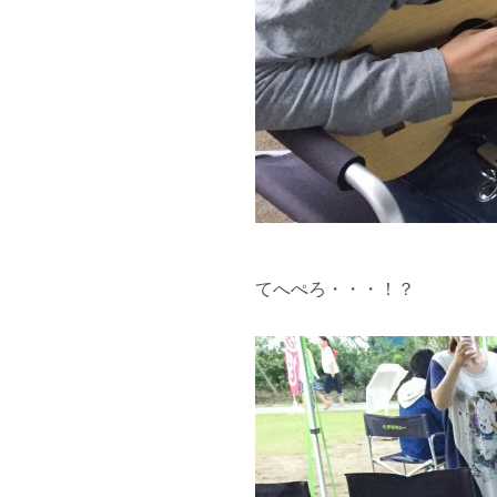
てへぺろ・・・！？