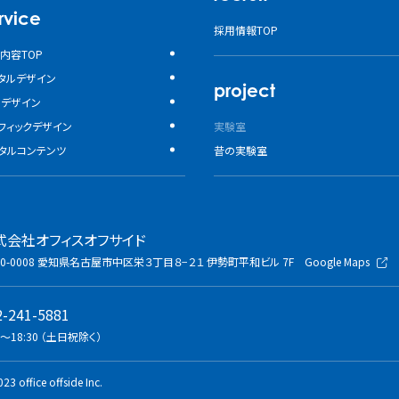
rvice
採用情報TOP
内容TOP
タルデザイン
project
bデザイン
フィックデザイン
実験室
タルコンテンツ
昔の実験室
式会社オフィスオフサイド
0-0008
愛知県名古屋市中区栄３丁目８−２１
伊勢町平和ビル 7F
Google Maps
2-241-5881
0〜18:30 （土日祝除く）
23 office offside Inc.