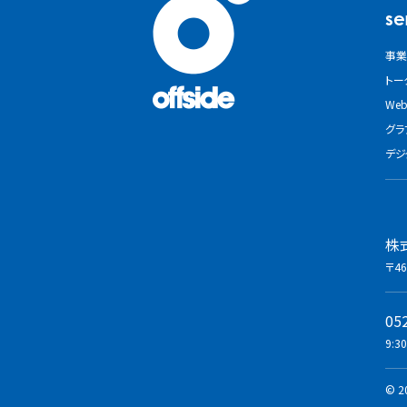
se
事業
トー
We
グラ
デジ
株
〒46
05
9:3
© 20