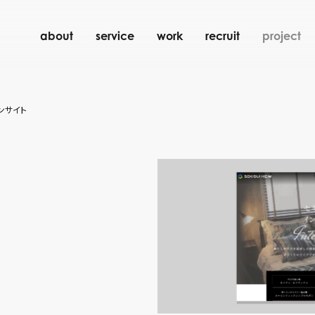
about
service
work
recruit
project
ンサイト