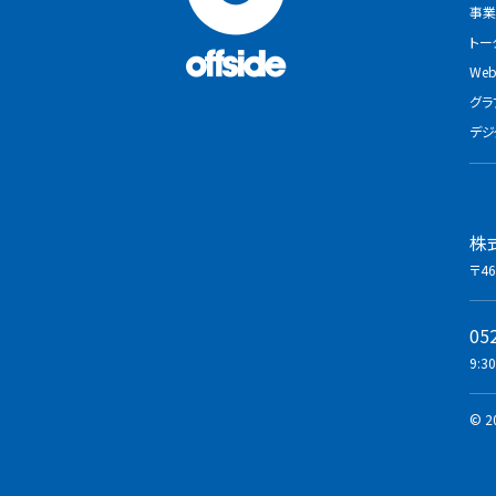
事業
トー
We
グラ
デジ
株
〒46
05
9:3
© 20